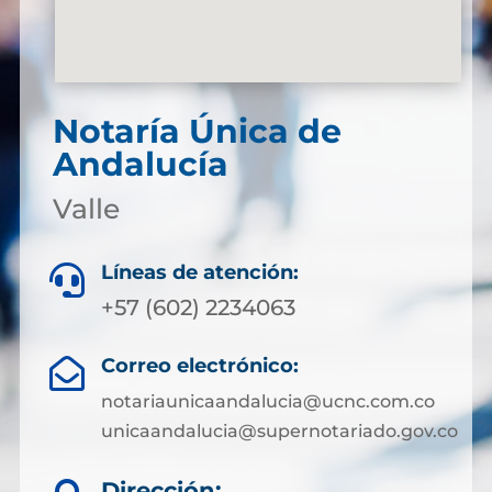
Notaría Única de
Andalucía
Valle
Líneas de atención:

+57 (602) 2234063
Correo electrónico:

notariaunicaandalucia@ucnc.com.co
unicaandalucia@supernotariado.gov.co
Dirección: