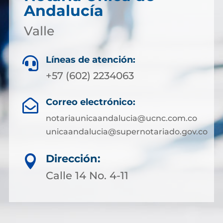
Andalucía
Valle
Líneas de atención:

+57 (602) 2234063
Correo electrónico:

notariaunicaandalucia@ucnc.com.co
unicaandalucia@supernotariado.gov.co
Dirección:

Calle 14 No. 4-11