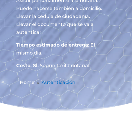
Asistir personalmente a la notaría.
Puede hacerse también a domicilio.
Llevar la cédula de ciudadanía.
Llevar el documento que se va a
autenticar.
Tiempo estimado de entrega:
El
mismo día.
Costo: SÍ.
Según tarifa notarial.
Home
Autenticación
9