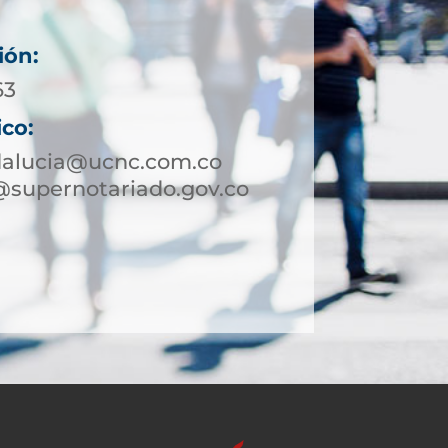
ión:
63
ico:
dalucia@ucnc.com.co
@supernotariado.gov.co