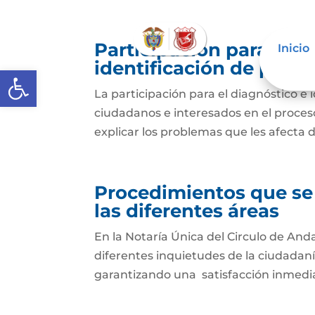
Participación para el 
Inicio
identificación de prob
Abrir barra de herramientas
La participación para el diagnóstico e 
ciudadanos e interesados en el proceso 
explicar los problemas que les afecta 
Procedimientos que se
las diferentes áreas
En la Notaría Única del Circulo de And
diferentes inquietudes de la ciudadan
garantizando una satisfacción inmedia