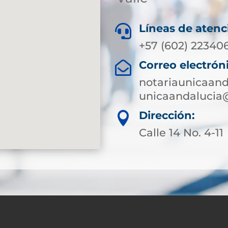
Líneas de atenc

+57 (602) 22340
Correo electrón

notariaunicaan
unicaandalucia
Dirección:

Calle 14 No. 4-11