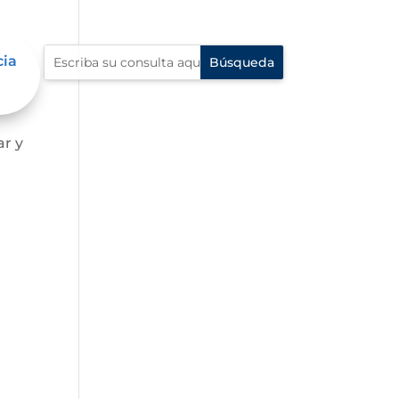
cia
ar y