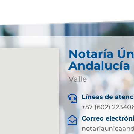
Notaría Ún
Andalucía
Valle
Líneas de atenc

+57 (602) 22340
Correo electrón

notariaunicaan