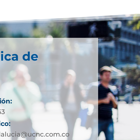
ica de
ión:
63
ico:
dalucia@ucnc.com.co