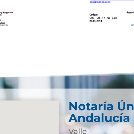
Notaría Ún
Andalucía
Valle