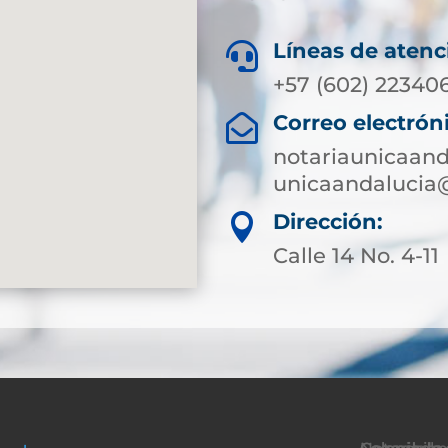
Líneas de atenc

+57 (602) 22340
Correo electrón

notariaunicaan
unicaandalucia
Dirección:

Calle 14 No. 4-11