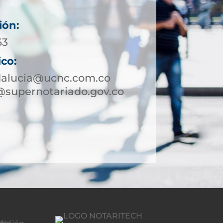
ión:
63
ico:
dalucia@ucnc.com.co
@supernotariado.gov.co