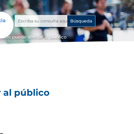
cia
 que puede afectar al público
 al público