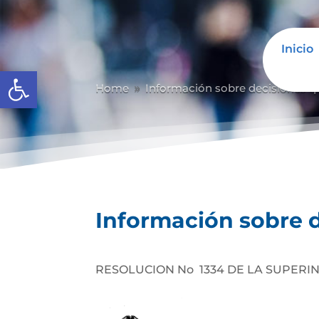
Inicio
Abrir barra de herramientas
Home
Información sobre decisiones qu
9
Información sobre d
RESOLUCION No 1334 DE LA SUPERI